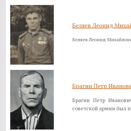
Беляев Леонид Миха
Беляев Леонид Михайлович
Брагин Петр Иванов
Брагин Петр Иванови
советской армии был п