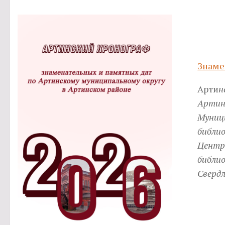
Знаме
Арти
н
Арти
Муниц
библи
Цент
библи
Свердл