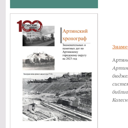
Знаме
Арти
н
Артин
бюдже
систе
библио
Колесн