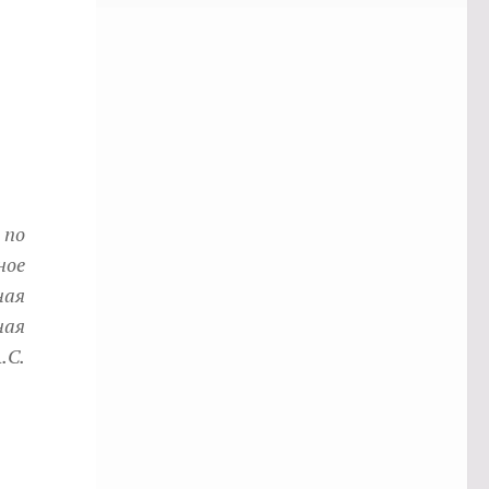
 по
ное
ная
ная
.С.