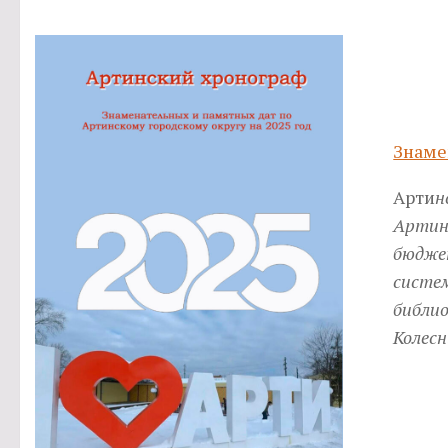
Знаме
Арти
н
Артин
бюдже
систе
библио
Колесн