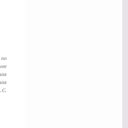
 по
ное
ная
ная
.С.