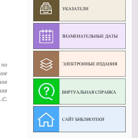
 по
ное
ная
ная
.С.