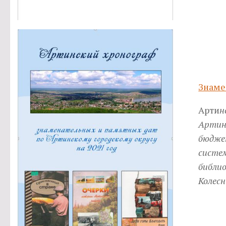
Знаме
Арти
н
Артин
бюдже
систе
библио
Колесн