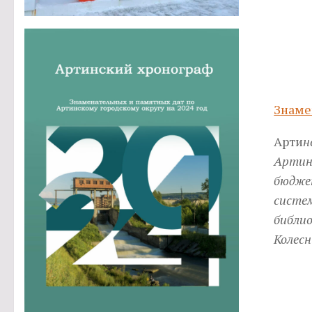
Знаме
Арти
н
Артин
бюдже
систе
библио
Колесн