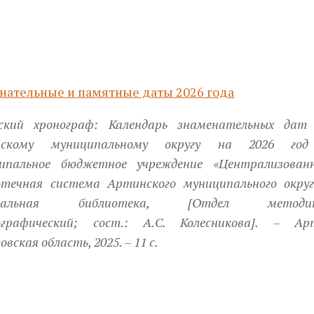
нательные и памятные даты 2026 года
ский хронограф: Календарь знаменательных дат
нскому муниципальному округу на 2026 го
Next
ипальное бюджетное учреждение «Централизован
отечная система Артинского муниципального округ
ральная библиотека, [Отдел методик
ографический; сост.: А.С. Колесникова]. – Ар
овская область, 2025. – 11 с.