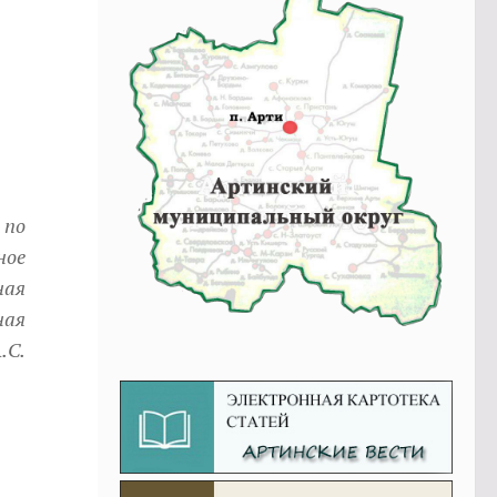
 по
ное
ная
ная
.С.