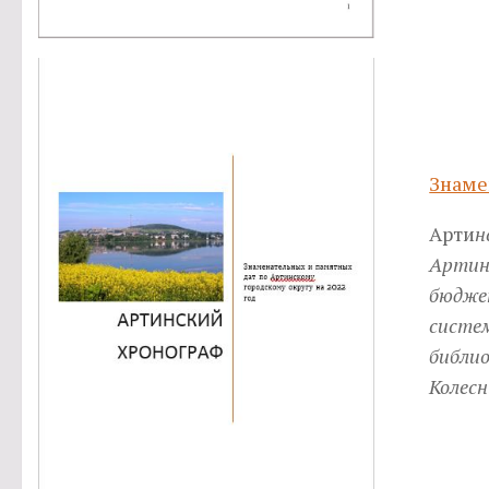
Знаме
Арти
н
Артин
бюдже
систе
библио
Колесн