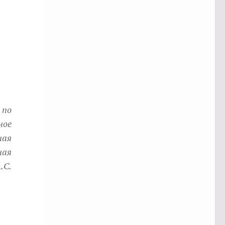
 по
ное
ная
ная
.С.