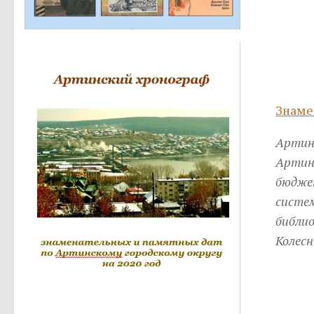
Знаме
Артин
Артин
бюдже
систе
библио
Колесн