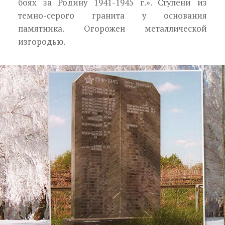
боях за Родину 1941-1945 г.». Ступени из
темно-серого гранита у основания
памятника. Огорожен метал­лической
изгородью.