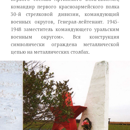
командир первого красноармейского полка
30-й стрелко­вой дивизии, командующий
военных округов, Ге­нерал-лейтенант. 1945-
1948 заместитель коман­дующего уральским
военным округом». Вся конструкция
символически ограждена ме­таллической
цепью на металлических столбах.