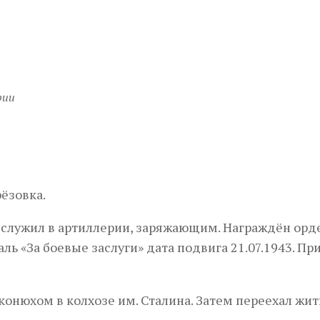
рии
Next
ёзовка.
, служил в артиллерии, заряжающим. Награждён ор
ль «За боевые заслуги» дата подвига 21.07.1943. Пр
нюхом в колхозе им. Сталина. Затем переехал жить