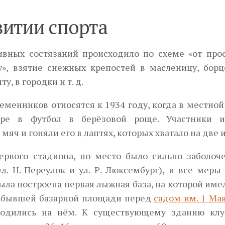
витии спорта
ивных состязаний происходило по схеме «от прос
у», взятие снежных крепостей в масленицу, борцо
ту, в городки и т. д.
менников относятся к 1934 году, когда в местной
Next
гре в футбол в берёзовой роще. Участники и
ч и гоняли его в лаптях, которых хватало на две 
ервого стадиона, но место было сильно заболоче
ул. Н.-Переулок и ул. Р. Люксембург), и все меры
ла построена первая лыжная база, на которой име
а бывшей базарной площади перед
садом им. 1 Ма
водились на нём. К существующему зданию клу