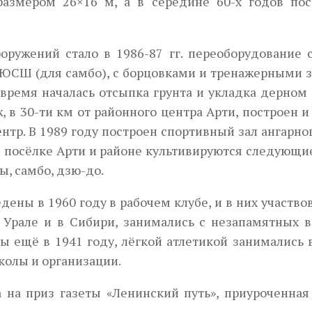
размером 26×16 м, а в середине 60-х годов пос
ружений стало в 1986-87 гг. переоборудование с
ДЮСШ (для самбо), с борцовками и тренажерными 
 время началась отсыпка грунта и укладка дерном
, в 30-ти км от районного центра Арти, построен и
тр. В 1989 году построен спортивный зал ангарно
В посёлке Арти и районе культивируются следу­ющ
ы, самбо, дзю-до.
ены в 1960 году в рабочем клубе, и в них участво
а Урале и в Сибири, занимались с незапамятных в
 ещё в 1941 году, лёгкой атлетикой занимались 
школы и организации.
 на приз газеты «Ле­нинский путь», приуроченна