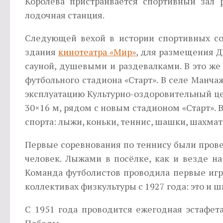
Королёва пристраивается спортив­ный зал 
лодочная станция.
Следующей вехой в истории спортивных соо
здания
кинотеатра «Мир»
, для разме­щения 
сауной, душевыми и раздевалками. В это же
футбольного стадиона «Старт». В селе Манчаж
эксплуатацию Культурно-оздоровительный цен
30×16 м, рядом с новым стадионом «Старт». 
спорта: лыжи, коньки, теннис, шашки, шахмат
Первые соревнования по теннису были провед
человек. Лыжами в посёлке, как и везде н
Команда футболистов проводила первые игры
коллективах физкультуры с 1927 года: это и 
С 1951 года проводится ежегодная эстафета
Победы.