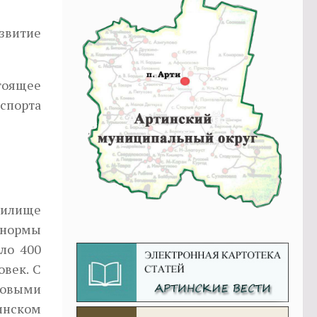
звитие
тоящее
 спорта
чилище
 нормы
ло 400
овек. С
довыми
инском