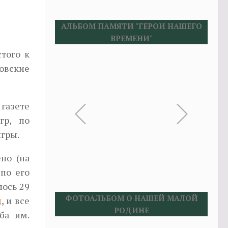
АЛЬБОМ ПАМЯТИ "ГЕРОИ НАШЕГО
ВРЕМЕНИ"
того к
в­ские
 газете
гр, по
игры.
но (на
 по его
лось 29
ФОТОАЛЬБОМ О НАШЕЙ МАЛОЙ
я
, и все
РОДИНЕ
ба им.