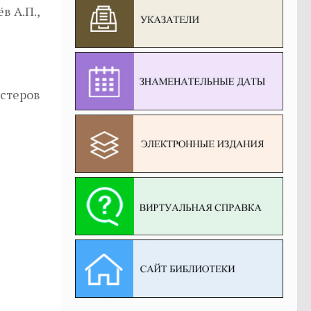
в А.П.,
стеров