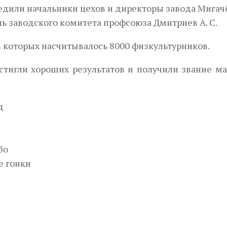
дили на­чальники цехов и директоры завода Мигачё
ель заводского комитета профсоюза Дмитриев А. С.
в которых насчиты­валось 8000 физкультурников.
стигли хороших результатов и получили звание ма
д
бо
е гонки