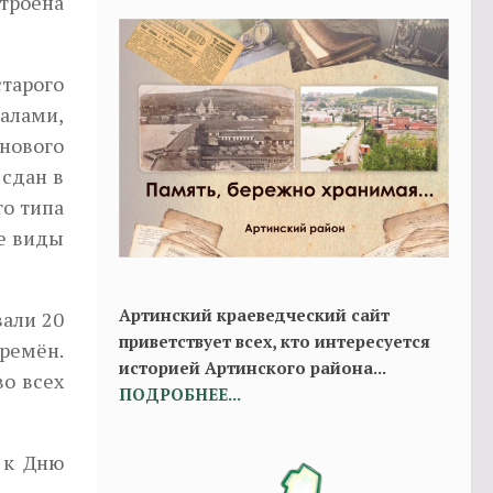
троена
тарого
залами,
 нового
 сдан в
го типа
ие виды
Артинский краеведческий сайт
вали 20
приветствует всех, кто интересуется
ремён.
историей Артинского района...
во всех
ПОДРОБНЕЕ...
я к Дню