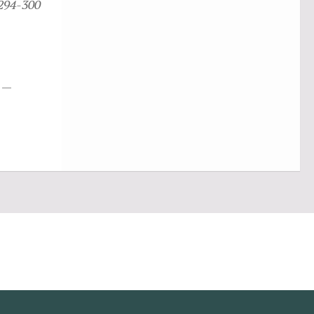
294-300
 —