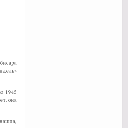
ибисара
ендель»
ю 1945
ет, она
 нашла,