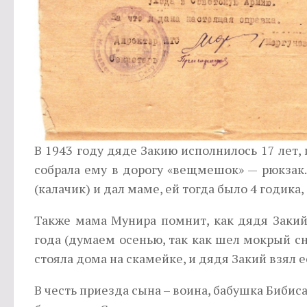
В 1943 году дяде Закию исполнилось 17 лет, 
собрала ему в дорогу «вещмешок» — рюкзак.
(калачик) и дал маме, ей тогда было 4 годика,
Также мама Мунира помнит, как дядя Закий
года (думаем осенью, так как шел мокрый сн
стояла дома на скамейке, и дядя Закий взял е
В честь приезда сына – воина, бабушка Бибиса