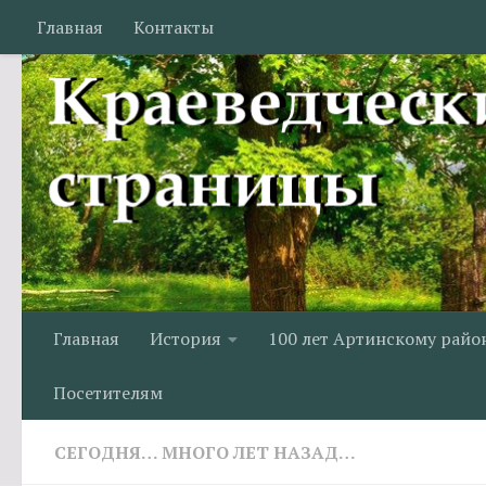
Главная
Контакты
Перейти к содержимому
Главная
История
100 лет Артинскому райо
Посетителям
СЕГОДНЯ… МНОГО ЛЕТ НАЗАД…