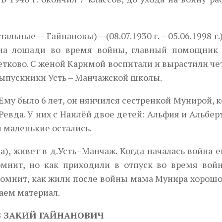
льные — Гайнановы) – (08.07.1930 г. – 05.06.1998 г.)
л на лошади во время войны, главный помощник
етково. С женой Каримой воспитали и вырастили ч
 выпускники Усть – Манчажской школы.
.). Ему было 6 лет, он нянчился сестренкой Мунирой, 
 Ревда. У них с Наилёй двое детей: Альфия и Альбер
и маленькие остались.
а), живет в д.Усть–Манчаж. Когда началась война 
омнит, но как приходили в отпуск во время войн
омнит, как жили после войны мама Мунира хорошо 
аем материал.
 ЗАКИЙ ГАЙНАНОВИЧ