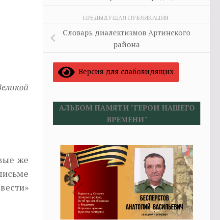
ПРЕДЫДУЩАЯ ПУБЛИКАЦИЯ
Словарь диалектизмов Артинского
района
Версия для слабовидящих
еликой
АЛЬБОМ ПАМЯТИ "ГЕРОИ НАШЕГО
ВРЕМЕНИ"
рвые же
 письме
 вести»