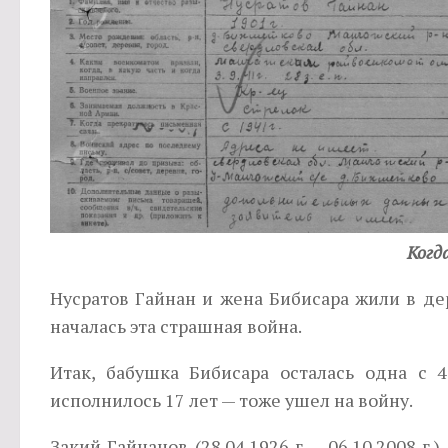
Когд
Нусратов Гайнан и жена Бибисара жили в де
началась эта страшная война.
Итак, бабушка Бибисара осталась одна с 
исполнилось 17 лет — тоже ушел на войну.
Закий Гайнанов (28.04.1926 г. – 06.10.2008 г.