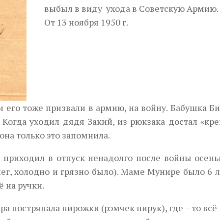
выбыл в виду ухода в Советскую Армию.
От 13 ноября 1950 г.
и его тоже призвали в армию, на войну. Бабушка Б
 Когда уходил дядя Закий, из рюкзака достал «кр
 она только это запомнила.
 приходил в отпуск ненадолго после войны осень
ег, холодно и грязно было). Маме Мунире было 6 л
ё на ручки.
ра постряпала пирожки (рэмчек пирук), где – то всё