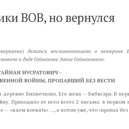
ики ВОВ, но вернулся
меркаева) делится воспоминаниями о ветеране В
овиче и дяде Гайнанове Закие Гайнановиче.
ГАЙНАН НУСРАТОВИЧ –
ВЕННОЙ ВОЙНЫ, ПРОПАВШИЙ БЕЗ ВЕСТИ
в деревне Бихметково. Его жена — Бибисара. В пе
йну. Приходило от него всего 2 письма: в первом
е — «идем воевать» …, а потом уже, что «пропал без
Next