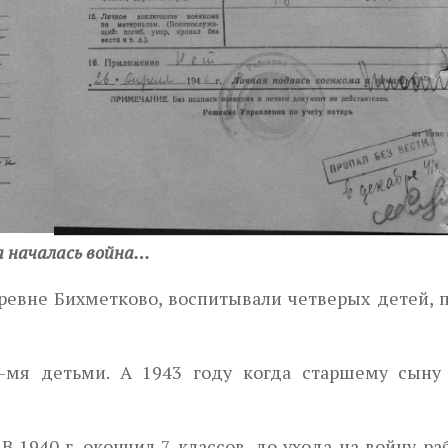
а началась война…
ревне Бихметково, воспитывали четверых детей, 
4-мя детьми. А 1943 году когда старшему сыну
). В 1940 г. окончил 7 классов, до ухода на войну ра