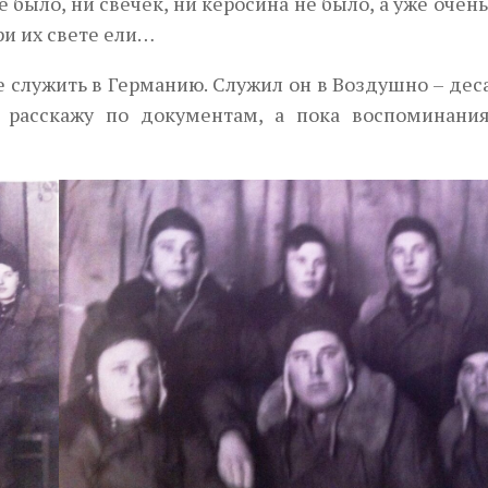
е было, ни свечек, ни керосина не было, а уже очен
ри их свете ели…
е служить в Германию. Служил он в Воздушно – де
 расскажу по документам, а пока воспоминани