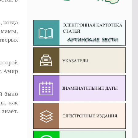
, когда
 мамы,
етверых
которой
т. Амир
ей было
ы, как
знает.