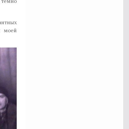
ь темно
сантных
я моей