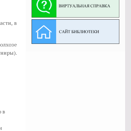
асти, в
колхозе
униры).
 в
и