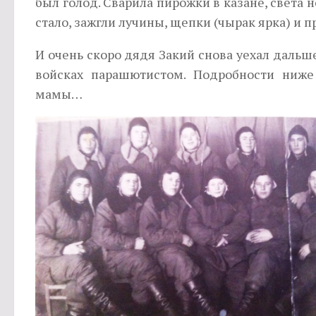
был голод. Сварила пирожки в казане, света н
стало, зажгли лучины, щепки (чырак ярка) и п
И очень скоро дядя Закий снова уехал дальш
войсках парашютистом. Подробности ниже
мамы…