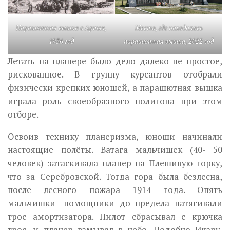
Парашютная вышка в Артях,
Место, где находилась
1936 год
парашютная вышка, 2022 год
Летать на планере было дело далеко не простое,
ри­скованное. В группу курсантов отобрали
физически крепких юношей, а пара­шютная вышка
играла роль своеобразного полигона при этом
отборе.
Освоив технику планеризма, юноши начинали
настоящие полёты. Ватага мальчишек (40- 50
человек) затаскивала планер на Плешивую горку,
что за Серебровской. Тогда гора была безлесна,
после лесного пожара 1914 года. Опять
мальчишки- помощники до предела натягивали
трос амортизатора. Пилот сбра­сывал с крючка