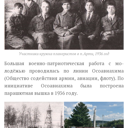
Участники кружка планеристов в п.Арти, 1936 год
Большая военно-патриотическая работа с мо­
лодёжью проводилась по линии Осоавиахима
(Общество содействия армии, авиации, флоту). По
инициативе Осоавиахима была построена
парашют­ная вышка в 1936 году.