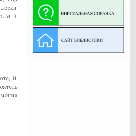
доски.
ь М. В.
оте, И.
оятель
емонии