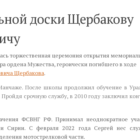
ьной доски Щербакову
ичу
лась торжественная церемония открытия мемориал
ера ордена Мужества, героически погибшего в ходе
овича Щербакова
.
 Манчаже. После школы продолжил обучение в Ура
 Пройдя срочную службу, в 2010 году заключил кон
начения ФСВНГ РФ. Принимал неоднократное уча
и Сирии. С февраля 2022 года Сергей нес слу
Next
деления мотострелковой части.