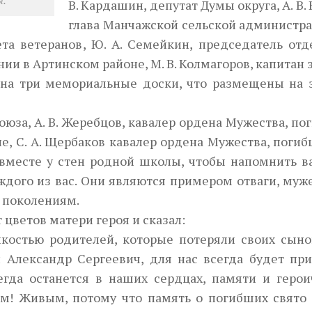
ы.
В. Кардашин, депутат Думы округа, А. В. 
глава Манчажской сельской администра
ета ветеранов, Ю. А. Семейкин, председатель отд
ии в Артинском районе, М. В. Колмагоров, капитан з
 на три мемориальные доски, что размещены на 
Союза, А. В. Жеребцов, кавалер ордена Мужества, п
е, С. А. Щербаков кавалер ордена Мужества, поги
 вместе у стен родной школы, чтобы напомнить ва
ждого из вас. Они являются примером отваги, муж
 поколениям.
цветов матери героя и сказал:
костью родителей, которые потеряли своих сыно
 Александр Сергеевич, для нас всегда будет пр
гда останется в наших сердцах, памяти и герои
ым! Живым, потому что память о погибших свято 