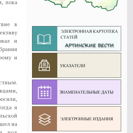
, пока
твие в
лективу
овал и
брания
рому и
астным.
вцами,
осили,
огда я
льской
ышел на
я, под