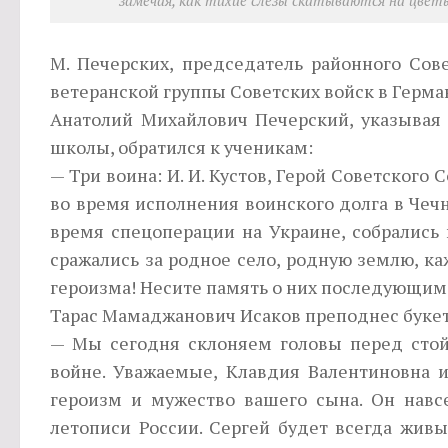
замечая, как тихие слезы скатываются на цвет
М. Печерских, председатель районного Сов
ветеранской группы Советских войск в Герман
Анатолий Михайлович Печерский, указывая
школы, обратился к ученикам:
— Три воина: И. И. Кустов, Герой Советского 
во время исполнения воинского долга в Чечн
время спецоперации на Украине, собрались
сражались за родное село, родную землю, ка
героизма! Несите память о них последующим
Тарас Мамаджанович Исаков преподнес букет 
— Мы сегодня склоняем головы перед стой
войне. Уважаемые, Клавдия Валентиновна и
героизм и мужество вашего сына. Он навсе
летописи России. Сергей будет всегда жив