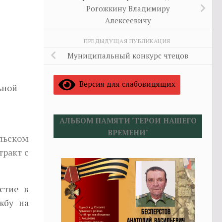
Рогожкину Владимиру
Алексеевичу
ПРЕДЫДУЩАЯ ПУБЛИКАЦИЯ
Муниципальный конкурс чтецов
Версия для слабовидящих
ьной
АЛЬБОМ ПАМЯТИ "ГЕРОИ НАШЕГО
ВРЕМЕНИ"
льском
тракт с
стие в
жбу на