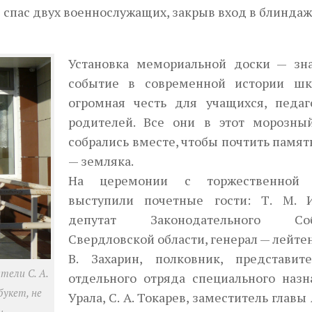
н спас двух военнослужащих, закрыв вход в блинда
Установка мемориальной доски — зн
событие в современной истории ш
огромная честь для учащихся, педаг
родителей. Все они в этот морозны
собрались вместе, чтобы почтить памят
— земляка.
На церемонии с торжественной 
выступили почетные гости: Т. М. И
депутат Законодательного Соб
Свердловской области, генерал — лейтен
В. Захарин, полковник, представит
тели С. А.
отдельного отряда специального назн
укет, не
Урала, С. А. Токарев, заместитель главы 