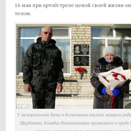
16 мая при артобстреле ценой своей жизни о
телом.
У мемориальной доски в безмолвном поклоне замерли роди
Щербакова. Клавдия Валентиновна прижимает к груди б