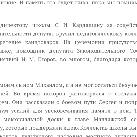
изкие. И память эта будет жива, пока мы помним
 директору школы С. И. Кардашину за содейс
нательности депутат вручил педагогическому кол
етение канцтоваров. На церемонии присутств
авке, помощник депутата Законодательного Со
йствий И. М. Егоров, во многом, благодаря кото
 моим сыном Михаилом, и я не мог остаться безуч
ей. Во время похорон разговорился с сослужи
м. Они рассказали о боевом пути Сергея и попр
ум усилий для увековечивания памяти о нем. Т
е мемориальной доски к главе Манчажской се
ину, которые поддержали идею. Коллектив школы в
ектов культурного наследия местного значени