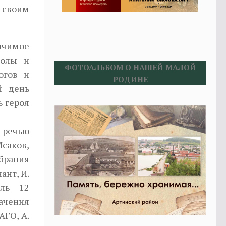
ж своим
ачимое
колы и
ФОТОАЛЬБОМ О НАШЕЙ МАЛОЙ
огов и
РОДИНЕ
й день
ь героя
речью
саков,
рания
ант, И.
ель 12
ачения
АГО, А.