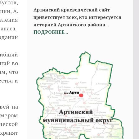
Кустов,
Артинский краеведческий сайт
ции, А.
приветствует всех, кто интересуется
еления
историей Артинского района...
апаса.
ПОДРОБНЕЕ...
здании
огибший
бший во
м, что
ества и
вей на
имером
ческой
хранят