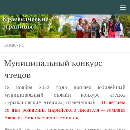
Перейти к содержимому
КОНКУРС
Муниципальный конкурс
чтецов
18 ноября 2022 года прошел юбилейный
муниципальный онлайн конкурс чтецов
«Эрыкановские чтения», отмеченный
110-летием
со дня рождения марийского писателя — земляка
Алексея Николаевича Семенова.
Второй раз мы совершаем открытия: находим