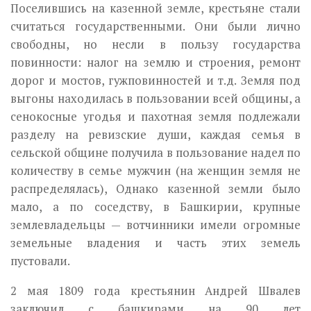
Поселившись на казенной земле, крестьяне стали
считаться государственными. Они были лично
свободны, но несли в пользу государства
повинности: налог на землю и строения, ремонт
дорог и мостов, гужповинностей и т.д. Земля под
выгоны находилась в пользовании всей об­щины, а
сенокосные угодья и пахотная земля подлежали
разделу на ревизские души, каждая семья в
сельской общине получила в пользова­ние надел по
количеству в семье мужчин (на женщин земля не
распре­делялась), Однако казенной земли было
мало, а по соседству, в Башки­рии, крупные
землевладельцы — вотчинники имели огромные
земель­ные владения и часть этих земель
пустовали.
2 мая 1809 года крестьянин Андрей Швалев
заключил с башкирами на 90 лет