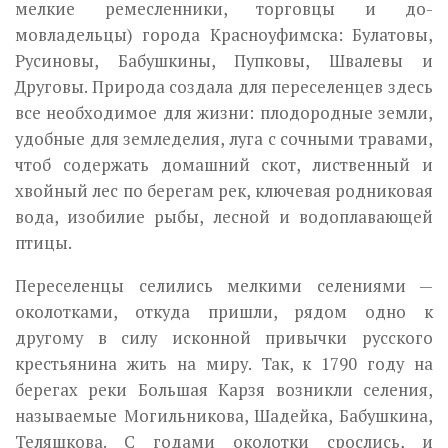
мелкие ремесленники, торговцы и до­
мовладельцы) города Красноуфимска: Булатовы,
Русиновы, Бабушкины, Пупковы, Швалевы и
Друговы. Природа создала для переселенцев здесь
все необходимое для жизни: плодородные земли,
удобные для земледе­лия, луга с сочными травами,
чтоб содержать домашний скот, листвен­ный и
хвойный лес по берегам рек, ключевая родниковая
вода, изобилие рыбы, лесной и водоплавающей
птицы.
Переселенцы селились мелкими селениями —
околотками, откуда при­шли, рядом одно к
другому в силу исконной привычки русского
кресть­янина жить на миру. Так, к 1790 году на
берегах реки Большая Карзя возникли селения,
называемые Могильникова, Шадейка, Бабушкина,
Теляшкова. С годами околотки срослись, и