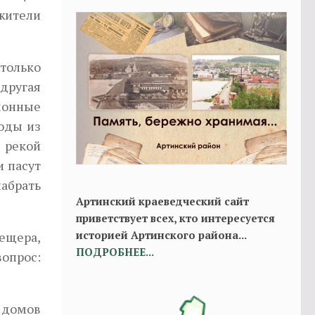
 жители
 только
другая
монные
оды из
а рекой
и пасут
набрать
Артинский краеведческий сайт
приветствует всех, кто интересуется
историей Артинского района...
ещера,
ПОДРОБНЕЕ...
вопрос:
 домов