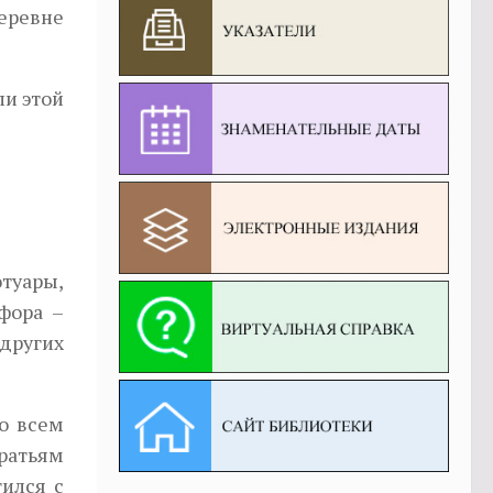
еревне
ли этой
туары,
фора –
других
о всем
ратьям
ился с