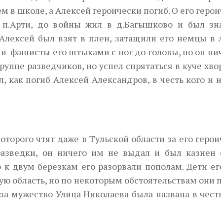
м в школе, а Алексей героически погиб. О его геро
ь п.Арти, до войны жил в д.Багышково и был зн
 Алексей был взят в плен, затащили его немцы в 
ли фашисты его штыками с ног до головы, но он ни
руппе разведчиков, но успел спрятаться в куче хво
л, как погиб Алексей Александров, в честь кого и 
которого чтят даже в Тульской области за его геро
разведки, он ничего им не выдал и был казнен
 к двум березкам его разорвали пополам. Дети е
ю область, но по некоторым обстоятельствам они 
 за мужество Улица Николаева была названа в чест