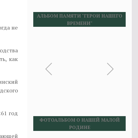
АЛЬБОМ ПАМЯТИ "ГЕРОИ НАШЕГО
ВРЕМЕНИ"
огда не
одства
ть, как
инский
одского
261 год
ФОТОАЛЬБОМ О НАШЕЙ МАЛОЙ
РОДИНЕ
кающей