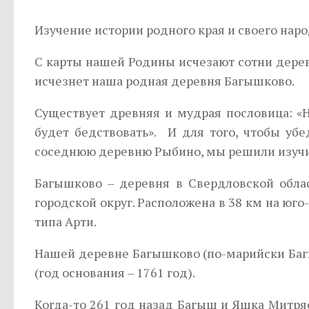
Изучение истории родного края и своего наро
С карты нашей Родины исчезают сотни дереве
исчезнет наша родная деревня Багышково.
Существует древняя и мудрая пословица: «
будет бедствовать». И для того, чтобы убе
соседнюю деревню Рыбино, мы решили изучи
Багышково – деревня в Свердловской обла
городской округ. Расположена в 38 км на юго
типа Арти.
Нашей деревне Багышково (по-марийски Багы
(год основания – 1761 год).
Когда-то 261 год назад Багыш и Яшка Митр