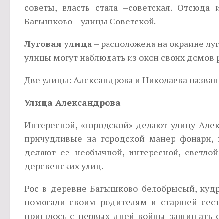
советы, власть стала –советская. Отсюда
Багышково – улицы Советской.
Луговая улица
– расположена на окраине луг
улицы могут наблюдать из окон своих домов р
Две улицы: Александрова и Николаева названы
Улица Александрова
Интересной, «городской» делают улицу Але
причудливые на городской манер фонари,
делают ее необычной, интересной, светлой
деревенских улиц.
Рос в деревне Багышково белобрысый, куд
помогали своим родителям и старшей сест
пришлось с первых дней войны защищать св