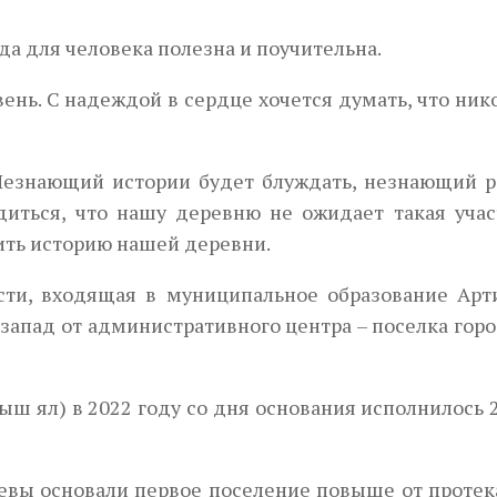
да для человека полезна и поучительна.
нь. С надеждой в сердце хочется думать, что ник
Незнающий истории будет блуждать, незнающий р
диться, что нашу деревню не ожидает такая учас
ть историю нашей деревни.
Next
сти, входящая в муниципальное образование Арт
-запад от административного центра – поселка гор
ш ял) в 2022 году со дня основания исполнилось 
яевы основали первое поселение повыше от проте