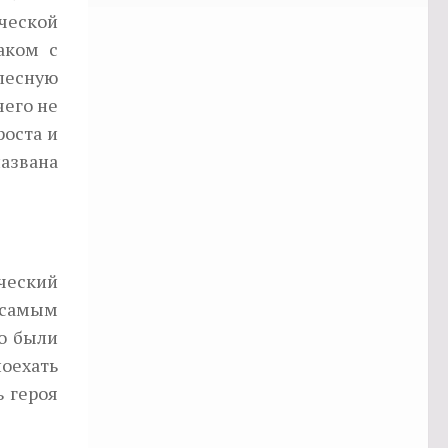
ической
аком с
лесную
чего не
роста и
названа
ический
 самым
го были
поехать
ь героя