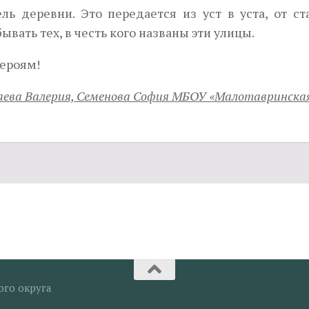
ь деревни. Это передается из уст в уста, от ст
ать тех, в честь кого названы эти улицы.
героям!
апаева Валерия, Семенова София МБОУ «Малотавринск
ого округа