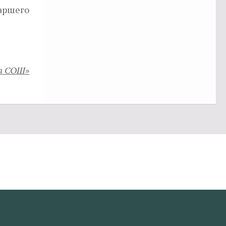
аршего
ая СОШ»