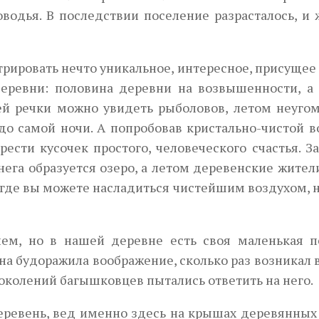
оводья. В последствии поселение разрасталось, и
рировать нечто уникальное, интересное, присущее
еревни: половина деревни на возвышенности, а 
ей речки можно увидеть рыболовов, летом неуго
до самой ночи. А попробовав кристально-чистой в
ести кусочек простого, человеческого счастья. З
нега образуется озеро, а летом деревенские жител
 где вы можете насладиться чистейшим воздухом, 
ием, но в нашей деревне есть своя маленькая п
а будоражила воображение, сколько раз возникал 
околений багышковцев пытались ответить на него.
деревень, вед именно здесь на крышах деревянных