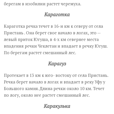
берегам в изобилии растет черемуха.
Караготка
Караготка речка течет в 16-и км к северу от села
Пристань . Она берет свое начало в логах, это —
левый приток Югуша, в 4-х км севернее места
впадения речки Чеклетан и впадает в речку Югуш.
По берегам растет смешанный лес.
Карагуз
Протекает в 13 км к юго- востоку от села Пристань.
Речка берет начало в логах и впадает в реку Уфу у
Большого камня. Длина речки около 10 км. Течет
по логу, около нее растет смешанный лес.
Каракулька