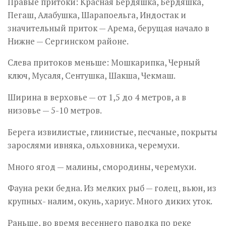
Правые притоки: Красная Бердяшка, Бердяшка,
Пегаш, Алабушка, Шарапоельга, Индостак и
значительный приток — Арема, берущая начало в
Нижне — Сергинском районе.
Слева притоков меньше: Мошкарипка, Черный
ключ, Мусаля, Сентушка, Шакша, Чекмаш.
Ширина в верховье — от 1,5 до 4 метров, а в
низовье — 5-10 метров.
Берега извилистые, глинистые, песчаные, покрыты
зарослями ивняка, ольховника, черемухи.
Много ягод — малины, смородины, черемухи.
Фауна реки бедна. Из мелких рыб — голец, вьюн, из
крупных- налим, окунь, хариус. Много диких уток.
Раньше, во время весеннего паводка по реке