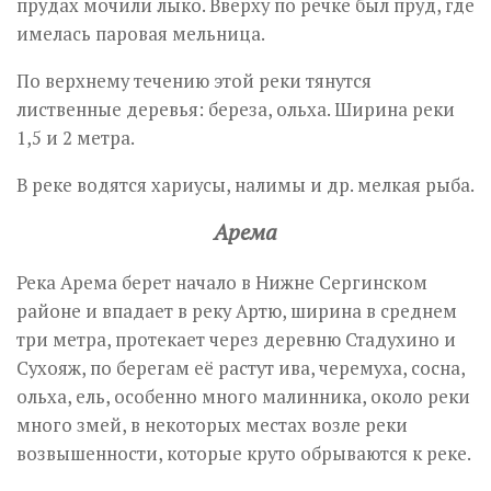
прудах мочили лыко. Вверху по речке был пруд, где
имелась паровая мельница.
По верхнему течению этой реки тянутся
лиственные деревья: береза, ольха. Ширина реки
1,5 и 2 метра.
В реке водятся хариусы, налимы и др. мелкая рыба.
Арема
Река Арема берет начало в Нижне Сергинском
районе и впадает в реку Артю, ширина в среднем
три метра, протекает через деревню Стадухино и
Сухояж, по берегам её растут ива, черемуха, сосна,
ольха, ель, особенно много малинника, около реки
много змей, в некоторых местах возле реки
возвышенности, которые круто обрываются к реке.