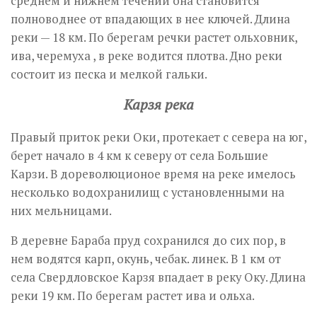
среднем и нижнем течении она становится
полноводнее от впадающих в нее ключей. Длина
реки — 18 км. По берегам речки растет ольховник,
ива, черемуха , в реке водится плотва. Дно реки
состоит из песка и мелкой гальки.
Карзя река
Правый приток реки Оки, протекает с севера на юг,
берет начало в 4 км к северу от села Большие
Карзи. В дореволюционое время на реке имелось
несколько водохранилищ с установленными на
них мельницами.
В деревне Бараба пруд сохранился до сих пор, в
нем водятся карп, окунь, чебак. линек. В 1 км от
села Свердловское Карзя впадает в реку Оку. Длина
реки 19 км. По берегам растет ива и ольха.