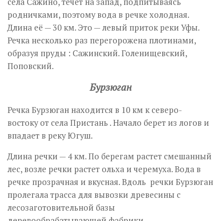
села Сажино, течет на запад, подпитываясь
родничками, поэтому вода в речке холодная.
Длина её — 30 км. Это — левый приток реки Уфы.
Речка несколько раз перегорожена плотинами,
образуя пруды : Сажинский. Голенищевский,
Поповский.
Бурзюган
Речка Бурзюган находится в 10 км к северо-
востоку от села Пристань . Начало берет из логов и
впадает в реку Югуш.
Длина речки — 4 км. По берегам растет смешанный
лес, возле речки растет ольха и черемуха. Вода в
речке прозрачная и вкусная. Вдоль речки Бурзюган
пролегала трасса для вывозки древесины с
лесозаготовительной базы
деревообрабатывающей фабрики.