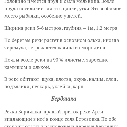
Головино имеется пруд и была мельница. Возле
пруда поселились аисты. цапли, утки. Это любимое
место рыбалки, особенно у детей.
Ширина реки 5-6 метров, глубина — 1м, 1,2 метра.
По берегам реки растет в основном ольха, иногда
черемуха, встречаются калина и смородина.
Почвы возле реки на 90 % илистые, заросшие
камышом и ольхой.
В реке обитают: щука, плотва, окунь, налим, елец,
подъязики, пескарь, уклейка, карп.
Бердяшка
Речка Бердяшка, правый приток реки Арти,
впадающий в неё в конце села Березовка. По обе
стороны от устья расположена деревня Бердяшка,