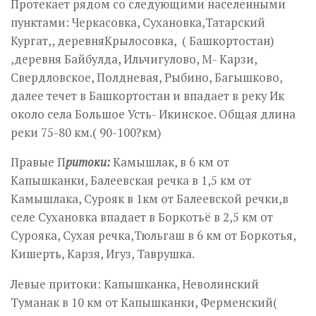
Протекает рядом со следующими населенными
пунктами: Черкасовка, Сухановка,Татарский
Кургат,, деревняКрылосовка, ( Башкортостан)
,деревня Байбулда, Ильчигулово, М- Карзи,
Свердловское, Полдневая, Рыбино, Багышково,
далее течет в Башкортостан и впадает в реку Ик
около села Большое Усть- Икинское. Общая длина
реки 75-80 км.( 90-100?км)
Правые П
ритоки:
Камышлак, в 6 км от
Капышканки, Балеевская речка в 1,5 км от
Камышлака, Сурояк в 1км от Балеевской речки,в
селе Сухановка впадает в Боркотьё в 2,5 км от
Сурояка, Сухая речка,Тюльгаш в 6 км от Боркотья,
Кишерть, Карзя, Игуз, Таврушка.
Левые притоки: Капышканка, Неволинский
Туманак в 10 км от Капышканки, Ферменский(