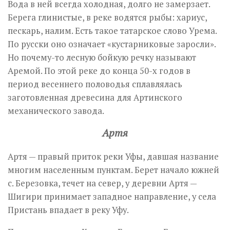
Вода в ней всегда холодная, долго не замерзает.
Берега глинистые, в реке водятся рыбы: хариус,
пескарь, налим. Есть такое татарское слово Урема.
По русски оно означает «кустарниковые заросли».
Но почему-то лесную бойкую речку называют
Аремой. По этой реке до конца 50-х годов в
период весеннего половодья сплавлялась
заготовленная древесина для Артинского
механического завода.
Артя
Артя — правый приток реки Уфы, давшая название
многим населенным пунктам. Берет начало южней
с. Березовка, течет на север, у деревни Артя —
Шигири принимает западное направление, у села
Пристань впадает в реку Уфу.