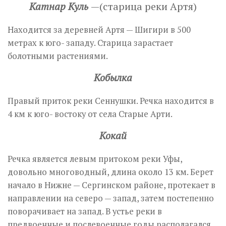
Катнар Куль
—(старица реки Артя)
Находится за деревней Артя — Шигири в 500
метрах к юго- западу. Старица зарастает
болотными растениями.
Кобылка
Правый приток реки Сеннушки. Речка находится в
4 км к юго- востоку от села Старые Арти.
Кокай
Речка является левым притоком реки Уфы,
довольно многоводный, длина около 13 км. Берет
начало в Нижне — Сергинском районе, протекает в
направлении на северо — запад, затем постепенно
поворачивает на запад. В устье реки в
предвоенные и послевоенные годы располагался