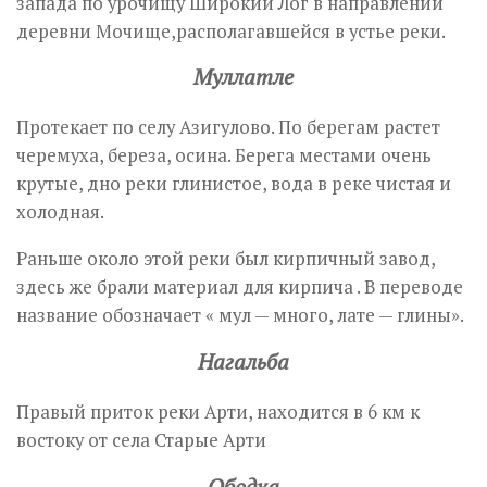
запада по урочищу Широкий Лог в направлении
деревни Мочище,располагавшейся в устье реки.
Муллатле
Протекает по селу Азигулово. По берегам растет
черемуха, береза, осина. Берега местами очень
крутые, дно реки глинистое, вода в реке чистая и
холодная.
Раньше около этой реки был кирпичный завод,
здесь же брали материал для кирпича . В переводе
название обозначает « мул — много, лате — глины».
Нагальба
Правый приток реки Арти, находится в 6 км к
востоку от села Старые Арти
Ободка