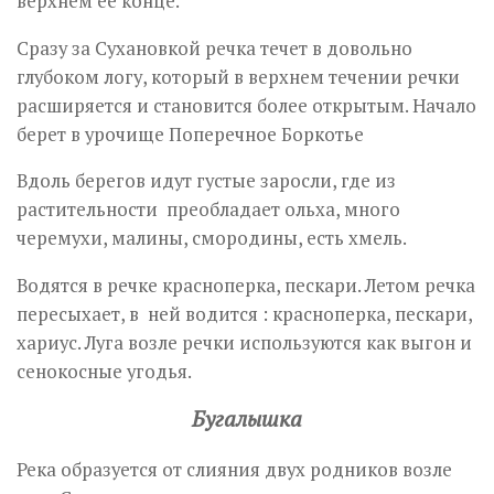
верхнем её конце.
Сразу за Сухановкой речка течет в довольно
глубоком логу, который в верхнем течении речки
расширяется и становится более открытым. Начало
берет в урочище Поперечное Боркотье
Вдоль берегов идут густые заросли, где из
растительности преобладает ольха, много
черемухи, малины, смородины, есть хмель.
Водятся в речке красноперка, пескари. Летом речка
пересыхает, в ней водится : красноперка, пескари,
хариус. Луга возле речки используются как выгон и
сенокосные угодья.
Бугалышка
Река образуется от слияния двух родников возле