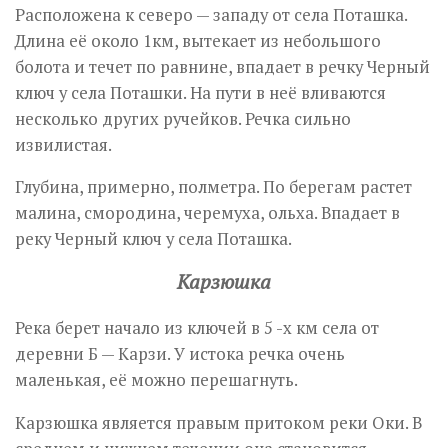
Расположена к северо — западу от села Поташка.
Длина её около 1км, вытекает из небольшого
болота и течет по равнине, впадает в речку Черный
ключ у села Поташки. На пути в неё вливаются
несколько других ручейков. Речка сильно
извилистая.
Глубина, примерно, полметра. По берегам растет
малина, смородина, черемуха, ольха. Впадает в
реку Черный ключ у села Поташка.
Карзюшка
Река берет начало из ключей в 5 -х км села от
деревни Б — Карзи. У истока речка очень
маленькая, её можно перешагнуть.
Карзюшка является правым притоком реки Оки. В