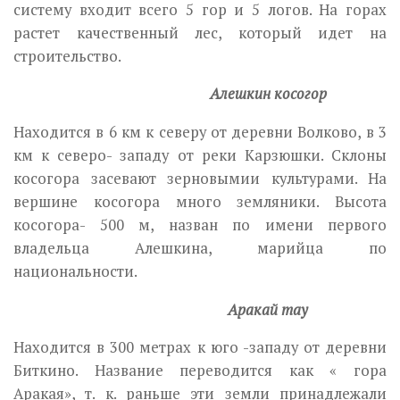
систему входит всего 5 гор и 5 логов. На горах
растет качественный лес, который идет на
строительство.
Алешкин косогор
Находится в 6 км к северу от деревни Волково, в 3
км к северо- западу от реки Карзюшки. Склоны
косогора засевают зерновымии культурами. На
вершине косогора много земляники. Высота
косогора- 500 м, назван по имени первого
владельца Алешкина, марийца по
национальности.
Аракай тау
Находится в 300 метрах к юго -западу от деревни
Биткино. Название переводится как « гора
Аракая», т. к. раньше эти земли принадлежали