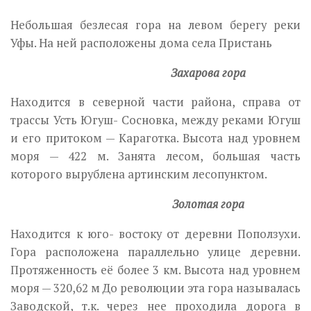
Небольшая безлесая гора на левом берегу реки
Уфы. На ней расположены дома села Пристань
Захарова гора
Находится в северной части района, справа от
трассы Усть Югуш- Сосновка, между реками Югуш
и его притоком — Караготка. Высота над уровнем
моря — 422 м. Занята лесом, большая часть
которого вырублена артинским лесопунктом.
Золотая гора
Находится к юго- востоку от деревни Поползухи.
Гора расположена параллельно улице деревни.
Протяженность её более 3 км. Высота над уровнем
моря — 320,62 м До революции эта гора называлась
Заводской, т.к. через нее проходила дорога в