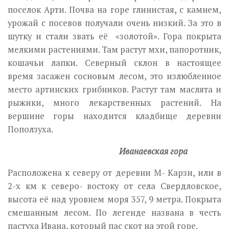
поселок Арти. Почва на горе глинистая, с камнем,
урожай с посевов получали очень низкий. За это в
шутку и стали звать её «золотой». Гора покрыта
мелкими растениями. Там растут мхи, папоротник,
кошачьи лапки. Северный склон в настоящее
время засажен сосновым лесом, это излюбленное
место артинских грибников. Растут там маслята и
рыжики, много лекарственных растений. На
вершине горы находится кладбище деревни
Поползуха.
Иванаевская гора
Расположена к северу от деревни М- Карзи, или в
2-х км к северо- востоку от села Свердловское,
высота её над уровнем моря 357, 9 метра. Покрыта
смешанным лесом. По легенде названа в честь
пастуха Ивана, который пас скот на этой горе.