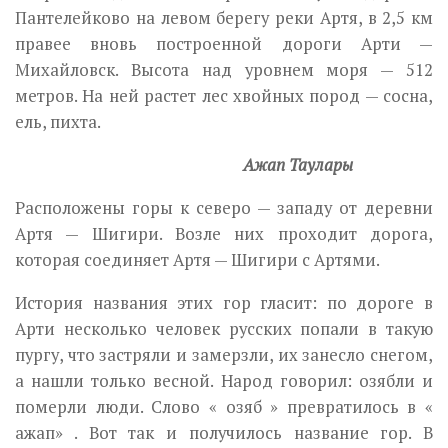
Пантелейково на левом берегу реки Артя, в 2,5 км
правее вновь построенной дороги Арти —
Михайловск. Высота над уровнем моря — 512
метров. На ней растет лес хвойных пород — сосна,
ель, пихта.
Ажап Таулары
Расположены горы к северо — западу от деревни
Артя — Шигири. Возле них проходит дорога,
которая соединяет Артя — Шигири с Артями.
История названия этих гор гласит: по дороге в
Арти несколько человек русских попали в такую
пургу, что застряли и замерзли, их занесло снегом,
а нашли только весной. Народ говорил: озябли и
померли люди. Слово « озяб » превратилось в «
ажап» . Вот так и получилось название гор. В