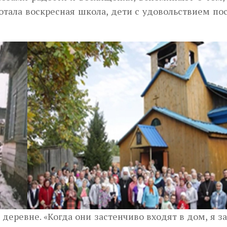
ботала воскресная школа, дети с удовольствием п
деревне. «Когда они застенчиво входят в дом, я 