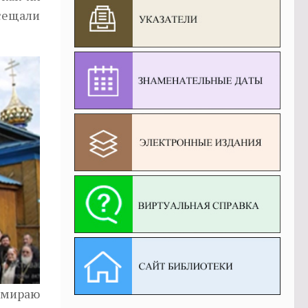
осещали
замираю