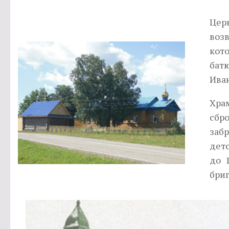
Цер
возв
кот
бат
Ива
Хра
сбр
заб
дет
до 
бриг