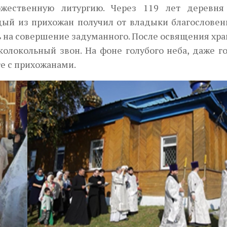
ожественную литургию. Через 119 лет деревня
дый из прихожан получил от владыки благословен
ь на совершение задуманного. После освящения хр
олокольный звон. На фоне голубого неба, даже г
е с прихожанами.