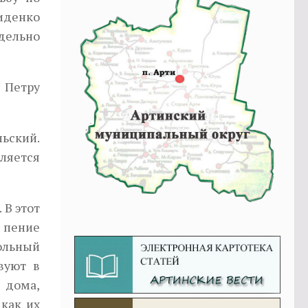
иденко
тдельно
 Петру
льский.
ляется
 В этот
д пение
кольный
вуют в
 дома,
как их