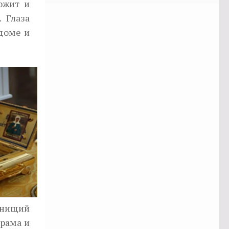
ожит и
. Глаза
 доме и
ннищий
рама и