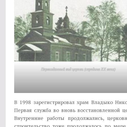
Первозданный вид церкви (середина ХХ века)
В 1998 зарегистрировал храм Владыко Нико
Первая служба во вновь восстановленной ц
Внутренние работы продолжались, церковн
строительство тоже продолжалось по мере