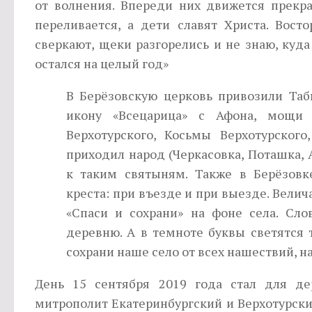
от волнения. Впереди них движется прекра
переливается, а дети славят Христа. Восто
сверкают, щеки разгорелись и не знаю, куд
остался на целый год»
В Берёзовскую церковь привозили Та
икону «Всецарица» с Афона, мощи 
Верхотурского, Косьмы Верхотурско
приходил народ (Черкасовка, Поташка, 
к таким святыням. Также в Берёзовк
креста: при въезде и при выезде. Велич
«Спаси и сохрани» на фоне села. Сл
деревню. А в темноте буквы светятся т
сохрани наше село от всех нашествий, на
День 15 сентября 2019 года стал для д
митрополит Екатеринбургский и Верхотурск