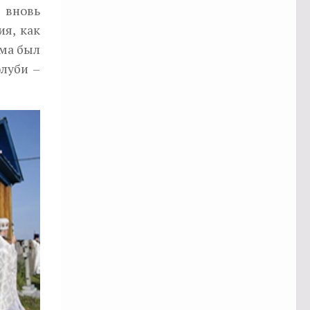
 вновь
ия, как
ама был
олуби –