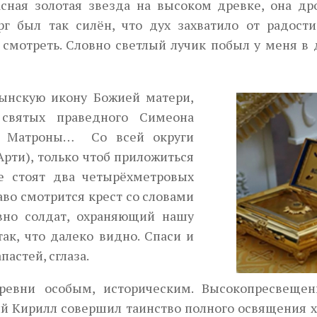
сная золотая звезда на высоком древке, она др
рг был так силён, что дух захватило от радости
а смотреть. Словно светлый лучик побыл у меня в
бынскую икону Божией матери,
святых праведного Симеона
го, Матроны… Со всей округи
Арти), только чтоб приложиться
е стоят два четырёхметровых
аво смотрится крест со словами
овно солдат, охраняющий нашу
ак, что далеко видно. Спаси и
пастей, сглаза.
еревни особым, историческим. Высокопресвеще
ий Кирилл совершил таинство полного освящения х