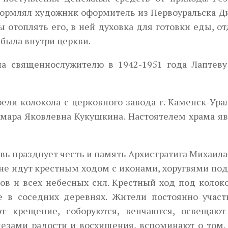
оформлял художник оформитель из Первоуральска Д
ы отоплять его, в ней духовка для готовки еды, о
а была внутри церкви.
ла священнослужителю в 1942-1951 года Лаптеву
ели колокола с церковного завода г. Каменск-Ура
амара Яковлевна Кукушкина. Настоятелем храма яв
вь празднует честь и память Архистратига Михаила.
не идут крестным ходом с иконами, хоругвями по
лов и всех небесных сил. Крестный ход под коло
 в соседних деревнях. Жители постоянно участ
ют крещение, соборуются, венчаются, освещают
езами радости и восхищения, вспоминают о том, 