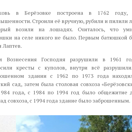
ковь в Берёзовке построена в 1762 году,
ышенности. Строили её вручную, рубили и пилили л
орый возили на лошадях. Считалось, что ум
юшки на селе никого не было. Первым батюшкой 
н Лаптев.
м Вознесения Господня разрушили в 1961 го
Next
осили кресты с куполов, внутри всё разрушили
рошенном здании с 1962 по 1973 года находи
ский сад, затем была столовая совхоза «Берёзовск
1984 года, с 1984 по 1994 год было общежитие 
ад совхоза, с 1994 года здание было заброшенным.