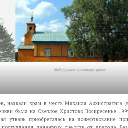
Вид церкви в настоящее время
н, назвали храм в честь Михаила Архистратига (в
еркви была на Светлое Христово Воскресенье 1999
ая утварь приобреталась на пожертвование при
 поступления денежных средств от прихода. Рез