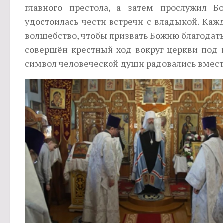
главного престола, а затем прослужил Б
удостоилась чести встречи с владыкой. Каж
волшебство, чтобы призвать Божию благодат
совершён крестный ход вокруг церкви под к
символ человеческой души радовались вмест