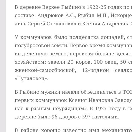
В деревне Верхее Рыбино в 1922-23 годах по
составе: Андрюков А.С., Рыбин М.П., Искорц
лись Сергей Степанович и Ксения Андреевна 
У коммунаров было полдесятка лошадей, сто
полубросовой земли. Первое время коммунары
выделенную землю, перевезя больше десятк
хозяйством: завели 20 коров, 100 овец, 50 с
жнейкой-са­мосброской, 12-рядной сея
«Путиловец».
В Рыбино мужики начали объединяться в ТОЗы
первых коммунарок Ксения Ивановна Заводова
нас к разным неурядицам». В 1927 году в к
деревне было 96 дворов с 597 жителями.
В районе хорошо известно имя механизатор