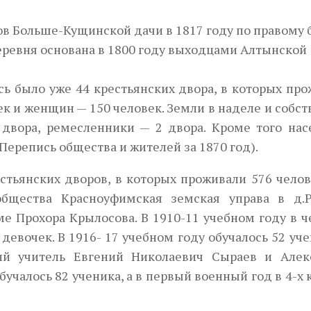
в Больше-Кущинской дачи в 1817 году по правому 
еревня основана в 1800 году выходцами Алтынской
ь было уже 44 крестьян­ских двора, в которых пр
ек и женщин — 150 человек. Земли в наделе и собс
двора, ремесленники — 2 дво­ра. Кроме того нас
Перепись общества и жителей за 1870 год).
Next
стьянских дворов, в кото­рых проживали 576 челов
общества Красноуфимская земская управа в д.
ме Прохора Крылосова. В 1910-11 учебном году в 
девочек. В 1916- 17 учебном году обучалось 52 уче
ий учитель Евгений Николаевич Сыраев и Алек
учалось 82 ученика, а в первый военный год в 4-х 