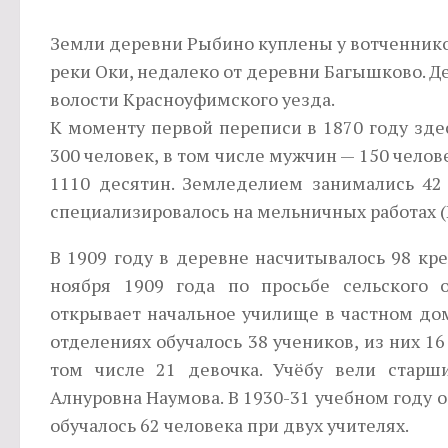
Земли деревни Рыбино куплены у вотченнико
реки Оки, недалеко от деревни Багышково. Д
волости Красноуфимского уезда.
К моменту первой переписи в 1870 году здес
300 человек, в том числе мужчин — 150 челов
1110 десятин. Земледелием занимались 42 
специализировалось на мельничных работах (
В 1909 году в деревне насчитывалось 98 кре
ноября 1909 года по просьбе сельского 
открывает началь­ное училище в частном до
отделениях обучалось 38 учеников, из них 16 
том числе 21 девочка. Учёбу вели старш
Алнуровна Наумова. В 1930-31 учебном году об
обучалось 62 человека при двух учителях.