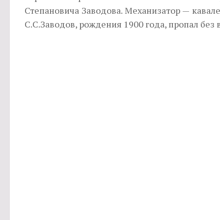
Степановича Заводова. Механизатор — ка­вал
С.С.Заво­дов, рождения 1900 года, пропал без 