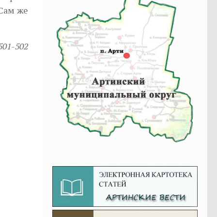
 Сам же
501-502