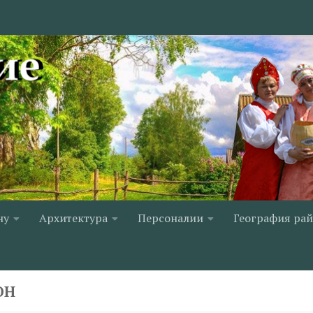
ну
Архитектура
Персоналии
География ра
ОН