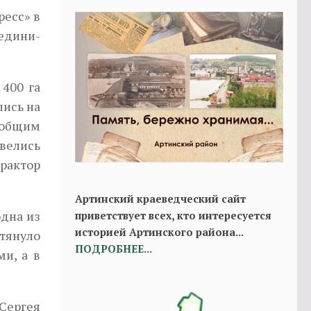
ресс» в
оедини­
 400 га
лись на
 общим
авелись
рактор
Артинский краеведческий сайт
одна из
приветствует всех, кто интересуется
историей Артинского района...
отянуло
ПОДРОБНЕЕ...
ми, а в
Сергея