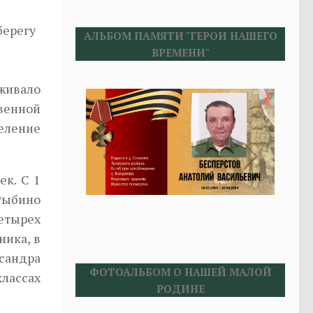
берегу
АЛЬБОМ ПАМЯТИ "ГЕРОИ НАШЕГО
ВРЕМЕНИ"
оживало
твенной
еление
ек. С 1
Рыбино
четырех
ника, в
сандра
ФОТОАЛЬБОМ О НАШЕЙ МАЛОЙ
классах
РОДИНЕ