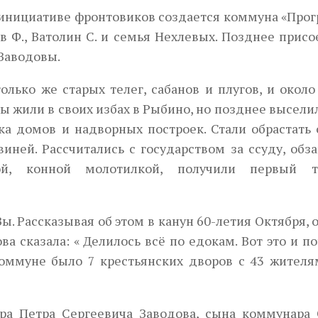
 инициативе фронтови­ков создается коммуна «Прог
ев Ф., Ватолин С. и семья Нехлевых. Позднее прис
Заводовы.
лько же старых телег, сабанов и плугов, и около
 жили в своих избах в Рыбино, но позднее высели
а домов и надворных постро­ек. Стали обрастать
виней. Рассчитались с государством за ссуду, обз
лкой, конной молотилкой, получили первый т
. Рассказывая об этом в канун 60-летия Октября, 
 сказала: « Делилось всё по едокам. Вот это и п
оммуне было 7 крестьянских дво­ров с 43 жителя
а Петра Сергеевича Заво­дова, сына коммунара 