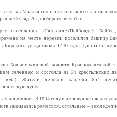
в состав Малокарзинского сельского совета, нахо
ральной усадьбы, на берегу реки Оки.
вого поселенца — «Пай гелде (Пайболде) — Байбулд
времена на месте деревни поселился башкир Бай
 Бирского уезда около 1740 года. Данные о дере
Next
ства Большеокинской волости Красноуфимской з
ьшим селением и состояла из 34 крестьянских дв
о пола). Жители деревни владели 834 деся
1 ревизскую душу.
ды увеличилось. В 1904 году в деревушке насчитыва
йств занимались ремеслом, остальные — земледели