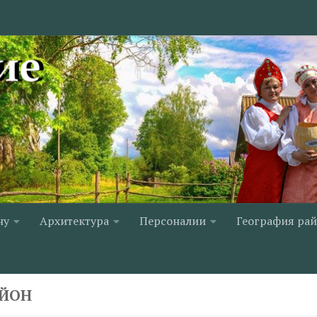
ну
Архитектура
Персоналии
География ра
АЙОН