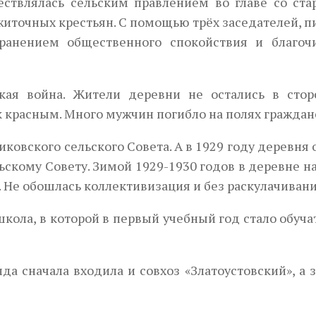
ствлялась сельским правлением во главе со стар
житочных крестьян. С помощью трёх заседателей, п
хранением общественного спокойствия и благоч
кая война. Жители дерев­ни не остались в стор
 к красным. Много мужчин погибло на полях граждан
иковского сельского Совета. А в 1929 году деревня
скому Совету. Зимой 1929-1930 годов в деревне н
. Не обошлась коллективизация и без раскулачивани
кола, в которой в первый учебный год стало обуча
да сначала входила и совхоз «Златоустовский», а 