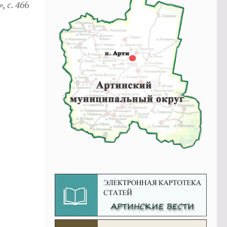
 с. 46
6