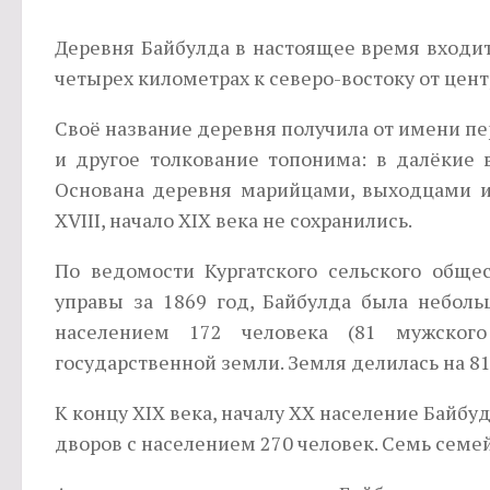
Деревня Байбулда в настоящее время входит 
четырех километрах к северо-востоку от цент
Своё название деревня получила от имени пер
и другое толкование топонима: в далёкие 
Основана деревня марийцами, выходцами из
XVIII, начало XIX века не сохранились.
По ведомости Кургатского сельского обще
управы за 1869 год, Байбулда была не­бол
населением 172 человека (81 мужског
государственной земли. Земля делилась на 8
К концу XIX века, началу XX население Байбу
дворов с населением 270 человек. Семь семе