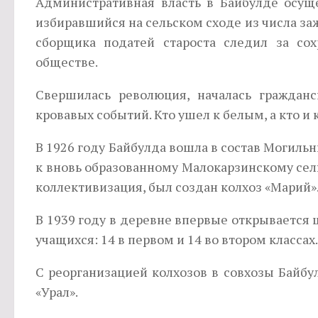
Административная власть в Байбулде осуще
избиравшийся на сельском сходе из чис­ла за
сборщика податей староста следил за со
обществе.
Свершилась революция, началась гражданс
кровавых событий. Кто ушел к белым, а кто и
В 1926 году Байбулда вошла в состав Могильн
к вновь образованному Малокарзинскому сель
коллективизация, был создан колхоз «Марий»
В 1939 году в деревне впервые открывается ш
учащихся: 14 в первом и 14 во втором классах.
С реорганизацией колхозов в совхозы Байбул
«Урал».