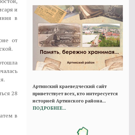
остой,
исаря и
иния в
оне от
ской.
 отошла
ачалась
я.
Артинский краеведческий сайт
ться 28
приветствует всех, кто интересуется
историей Артинского района...
ПОДРОБНЕЕ...
затем в