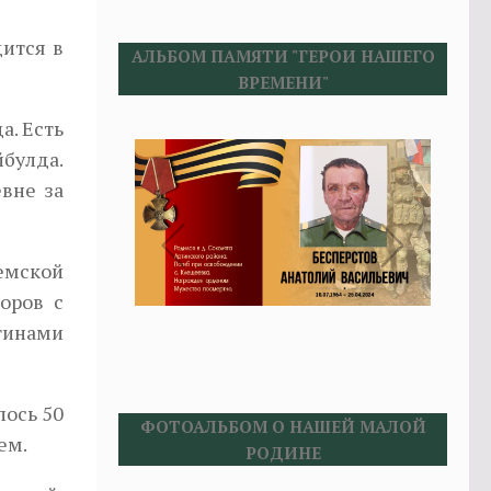
дится в
АЛЬБОМ ПАМЯТИ "ГЕРОИ НАШЕГО
ВРЕМЕНИ"
а. Есть
булда.
вне за
емской
оров с
тинами
лось 50
ФОТОАЛЬБОМ О НАШЕЙ МАЛОЙ
ем.
РОДИНЕ