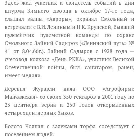
Здесь жил участник и свидетель событий в дни
штурма Зимнего двор­ца в октябре 17-го года,
слышал залпы «Авроры», охранял Смольный и
встречался с В.И. Лениным и Н.К. Крупской, бывший
пулемётчик пуле­метной команды по охране
Смольного Зайний Садыров («Ленинский путь» №
41 от 8.04.66г.). Зайний Садыров с 1928 года —
счетовод колхоза «День РККА», участник Великой
Отечественной войны, был санитаром, ранен,
имеет медали.
Деревня Журавли дала ООО «Агрофирме
Манчажская» со своих 350 гектаров в 2001 году по
23 центнера зерна и 250 голов откормленных
четырехцентнерных быков.
Болото Чолпан с залежами торфа соседствует с
поселением людей.