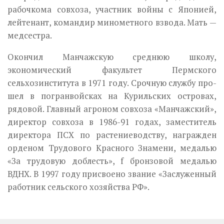
рабочкома совхоза, участник войны с Японией,
лей­тенант, командир минометного взвода. Мать —
медсестра.
Окончил Манчажскую среднюю школу,
экономический факультет Пермского
сельхозинститу­та в 1971 году. Срочную службу про­
шел в погранвойсках на Курильских ос­тровах,
рядовой. Главный агроном со­вхоза «Манчажский»,
директор совхо­за в 1986-91 годах, заместитель
дирек­тора ПСХ по растениеводству, награж­ден
орденом Трудового Красного Зна­мени, медалью
«За трудовую доблесть», f бронзовой медалью
ВДНХ. В 1997 году присвоено звание «Заслуженный
работ­ник сельского хозяйства РФ».