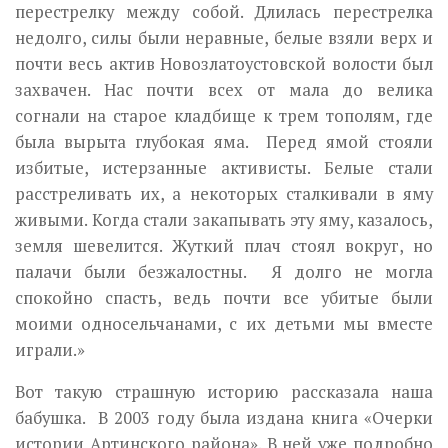
перестрелку между собой. Длилась перестрелка
недолго, силы были неравные, белые взяли верх и
почти весь актив Новозлатоустовской волости был
захвачен. Нас почти всех от мала до велика
согнали на старое кладбище к трем тополям, где
была вырыта глубокая яма. Перед ямой стояли
избитые, истерзанные активисты. Белые стали
расстреливать их, а некоторых сталкивали в яму
живыми. Когда стали закапывать эту яму, казалось,
земля шевелится. Жуткий плач стоял вокруг, но
палачи были безжалостны. Я долго не могла
спокойно спасть, ведь почти все убитые были
моими односельчанами, с их детьми мы вместе
играли.»
Вот такую страшную историю рассказала наша
бабушка. В 2003 году была издана книга «Очерки
истории Артинского района». В ней уже подробно