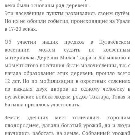
века были основаны ряд деревень.
Эти населённые пункты развивались своим путём.
Но их не обошли события, происходящие на Урале
в 17-20 веках.
Об участии наших предков в Пугачёвском
восстании можем судить по косвенным
материалам. Деревни Малая Тавра и Багышково в
мо­мент этого восстания были малочисленны, т.к. с
начала образования этих деревень прошло всего
12 лет. Но по мобилизации в окрестных селениях
из каждых двух дворов по одному человеку в
пугачёвские вой­ска людям родов Токтара, Товая и
Багыша пришлось участвовать.
Земли здешних мест отличались хорошим
плодородием, давали бога­тый урожай, да и люди
научились работать на земле. Собранный уро­жай