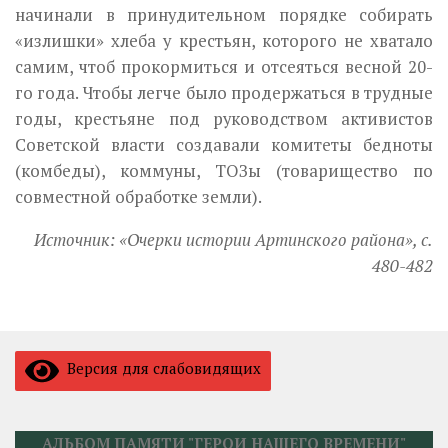
начинали в принудительном порядке собирать
«излишки» хлеба у кре­стьян, которого не хватало
самим, чтоб прокормиться и отсеяться вес­ной 20-
го года. Чтобы легче было продержаться в трудные
годы, кресть­яне под руководством активистов
Советской власти создавали комите­ты бедноты
(комбеды), коммуны, ТОЗы (товарищество по
совместной обработке земли).
Источник: «Очерки истории Артинского района», с.
480-482
Версия для слабовидящих
АЛЬБОМ ПАМЯТИ "ГЕРОИ НАШЕГО ВРЕМЕНИ"