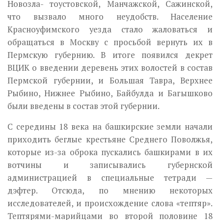
Новозла- тоустовской, Манчажской, Сажинской,
что вызвало много неудобств. На­селение
Красноуфимского уезда стало жаловаться и
обращаться в Мос­кву с просьбой вернуть их в
Пермскую губернию. В итоге появился дек­рет
ВЦИК о введении деревень этих волостей в состав
Пермской губер­нии, и Большая Тавра, Верхнее
Рыбино, Нижнее Рыбино, Байбулда и Багышково
были введены в состав этой губернии.
С середины 18 века на башкирские земли начали
приходить беглые крестьяне Среднего Поволжья,
которые из-за оброка пускались башки­рами в их
вотчины и записывались губернской
администрацией в спе­циальные тетради —
дэфтер. Отсюда, по мнению некоторых
исследовате­лей, и происхождение слова «тептяр».
Тептярями-марийцами во второй половине 18