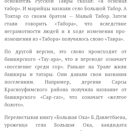
основатель Русской Тав­ры сказал: «Я основал
табор». И марийцы назвали село Большой Та­бор. А
Токтар со своим братом — Малый Табор. Затем
стали говорить «Табора», что вследствие
неграмотности людей и в ходе изменения про­
изношения из «Табора» получилось слово «Тавра».
По другой версии, это слово происходит от
башкирского «Тау-ара», что в переводе означает
«поселение среди гор». Раньше на Урале жили
башкиры и татары. Они давали свои названия
поселениям. Например, деревня Сарсы
Красноуфимского района получила название от
башкир­ского «Сар-саз», что означает «желтое
болото».
Перелистывая книгу «Большая Ока» Б. Давлетбаева,
уроженца села Большая Ока, кандидата