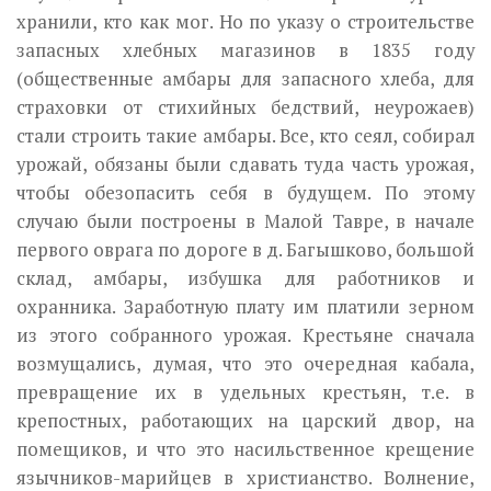
хранили, кто как мог. Но по указу о строительстве
запасных хлеб­ных магазинов в 1835 году
(общественные амбары для запасного хлеба, для
страховки от стихийных бедствий, неурожаев)
стали строить такие амбары. Все, кто сеял, собирал
урожай, обязаны были сдавать туда часть урожая,
чтобы обезопасить себя в будущем. По этому
случаю были пост­роены в Малой Тавре, в начале
первого оврага по дороге в д. Багышково, большой
склад, амбары, избушка для работников и
охранника. Заработ­ную плату им платили зерном
из этого собранного урожая. Крестьяне сначала
возмущались, думая, что это очередная кабала,
превращение их в удельных крестьян, т.е. в
крепостных, работающих на царский двор, на
помещиков, и что это насильственное крещение
язычников-марийцев в христианство. Волнение,