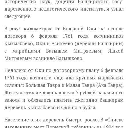
исторических наук, доцента Башкирского госу­
дарственного педагогического института, я узнал
следующее.
В двух километрах от Большой Оки на основе
договора 6 февраля 1761 года вотчинников
Кызылбаево, Оки и Азикеево (деревни Башки­рии)
с марийцами Багышем Митряевым, Яшкой
Митряевым возникло Багышково.
Недалеко от Оки по договорному плану 6 февраля
1761 года возник­ли еще два крупных марийских
селения: Большая Тавра и Малая Тав­ра (Ака Тавра).
Жители этих деревень внесли 7 рублей начального
взноса и обязались платить ежегодно башкирам
деревень Кызылбаево и Оки по 3 рубля.
Население этих деревень быстро росло. В «Списке
населенных мест Пермской губернии» за 1904 год