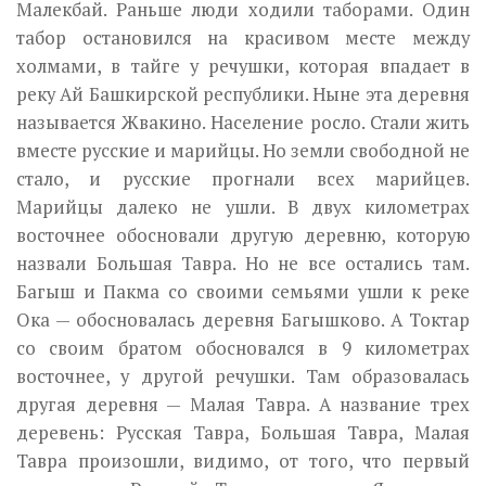
Малекбай. Раньше люди ходили таборами. Один
табор остановил­ся на красивом месте между
холмами, в тайге у речушки, которая впа­дает в
реку Ай Башкирской республики. Ныне эта деревня
называется Жвакино. Население росло. Стали жить
вместе русские и марийцы. Но земли свободной не
стало, и русские прогнали всех марийцев.
Марийцы далеко не ушли. В двух километрах
восточнее обосновали другую дерев­ню, которую
назвали Большая Тавра. Но не все остались там.
Багыш и Пакма со своими семьями ушли к реке
Ока — обосновалась деревня Багышково. А Токтар
со своим братом обосновался в 9 километрах
восточнее, у другой речушки. Там образовалась
другая деревня — Малая Тавра. А название трех
деревень: Русская Тавра, Большая Тавра, Малая
Тавра произошли, видимо, от того, что первый