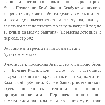
вечное и постоянное пользование вверх по реке
Уфе… Позволено Бек­байке и Бекбулатке всякого
зверя и птицу ловить, борти делать, хмель щипать
и всем довольствоваться. А за ту жалованную
землю им велено платить в казну на каждый год по
15 куниц да мёду 3 баштака» (Пермс­кая летопись, 3
период, стр.302).
Вот такие интересные записи имеются в
Артинском музее.
В частности, поселения Азигулово и Биткино были
в Больше-Кущинской даче и населялись
государственными крестьянами, выходцами из
Казанской губернии. Кроме башкир-вотченников,
здесь поселились тептяри и военные
припущенники-татары. Первоначально поселенцы
земле­делием занимались мало и потому сдавали