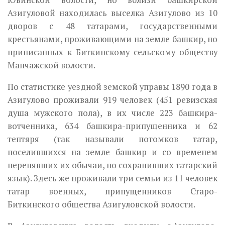
Ювинской волости, но вблизи башкирской
Азигуловой находилась выселка Азигулово из 10
дворов с 48 татарами, государственными
крестьянами, проживающими на земле башкир, но
приписанных к Биткинскому сельскому обществу
Манчажской волости.
По статистике уездной земской управы 1890 года в
Азигулово прожи­вали 919 человек (451 ревизская
душа мужского пола), в их числе 223 башкира-
вотченника, 634 башкира-припущенника и 62
тептяря (так на­зывали потомков татар,
поселившихся на земле башкир и со временем
перенявших их обычаи, но сохранивших татарский
язык). Здесь же про­живали три семьи из 11 человек
татар военных, припущенников Старо-
Биткинского общества Азигуловской волости.