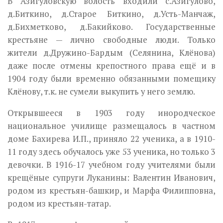
В Азигуловскую волость входили с.Азигулово,
д.Биткино, д.Старое Биткино, д.Усть-Манчаж,
д.Бихметково, д.Бакийково. Государственные
крестьяне — лично свободные люди. Только
жители д.Дружино-Бардым (Селянина, Клёнова)
даже после отмены крепостного права ещё и в
1904 году были временно обязанными помещику
Клёнову, т.к. не сумели вы­купить у него землю.
Открывшееся в 1903 году инородческое
национальное училище разме­щалось в частном
доме Бахирева И.П., приняло 22 ученика, а в 1910-
11 году здесь обучалось уже 53 ученика, но только 3
девочки. В 1916-17 учебном году учителями были
крещёные супруги Луканины: Валентин Иванович,
родом из крестьян-башкир, и Марфа Филипповна,
родом из крестьян-татар.