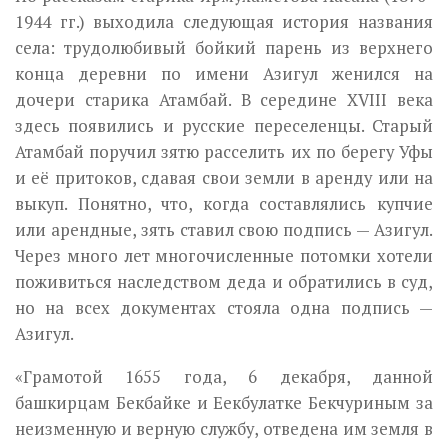
1944 гг.) выходила следующая история названия
села: трудолюбивый бойкий парень из вер­хнего
конца деревни по имени Азигул женился на
дочери старика Атамбай. В середине XVIII века
здесь появились и русские переселенцы. Ста­рый
Атамбай поручил зятю расселить их по берегу Уфы
и её притоков, сдавая свои земли в аренду или на
выкуп. Понятно, что, когда составля­лись купчие
или арендные, зять ставил свою подпись — Азигул.
Через много лет многочисленные потомки хотели
поживиться наследством деда и обратились в суд,
но на всех документах стояла одна подпись —
Азигул.
«Грамотой 1655 года, 6 декабря, данной
башкирцам Бекбайке и Еекбулатке Бекчуриным за
неизменную и верную службу, отведена им земля в