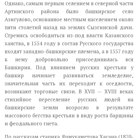
Однако, самым первым селением в северной части
Артинского района было башкирское село
Азигулово, основанное местным населением около
пяти столетий назад на землях Сызгинской дачи.
Стремясь освободиться из-под власти Казанского
ханства, в 1554 году в состав Русского государ­ства
входят западно-башкирские племена, а в 1557 году
к нему добро­вольно присоединилась вся
Башкирия. Под влиянием русских крестьян у
башкир начинает развиваться земледелие,
значительная часть их перехо­дит к оседлости,
возникают торговые связи. В XVII — XVIII веках
стихий­ное переселение русских людей на
башкирские земли возросло в резуль­тате
массового бегства крестьян в виду роста барщины
и феодального гнета.
По рассказам старика Ярмухаметова Хасана (1870-