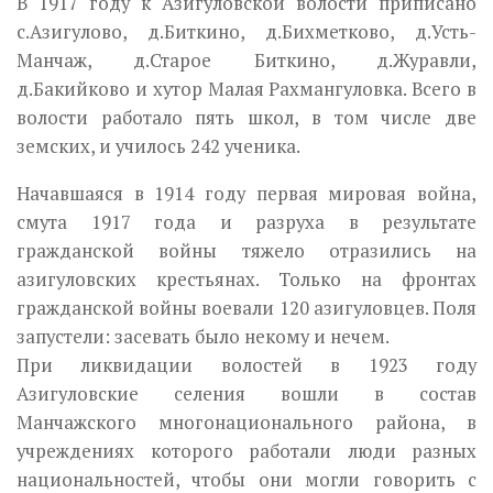
В 1917 году к Азигуловской волости приписано
с.Азигулово, д.Биткино, д.Бихметково, д.Усть-
Манчаж, д.Старое Биткино, д.Журавли,
д.Бакийково и хутор Малая Рахмангуловка. Всего в
волости работало пять школ, в том числе две
земских, и училось 242 ученика.
Начавшаяся в 1914 году первая мировая война,
смута 1917 года и разруха в результате
гражданской войны тяжело отразились на
азигуловских крестьянах. Только на фронтах
гражданской войны воевали 120 азигуловцев. Поля
запустели: засевать было некому и нечем.
При ликвидации волостей в 1923 году
Азигуловские селения вошли в состав
Манчажского многонационального района, в
учреждениях которо­го работали люди разных
национальностей, чтобы они могли говорить с