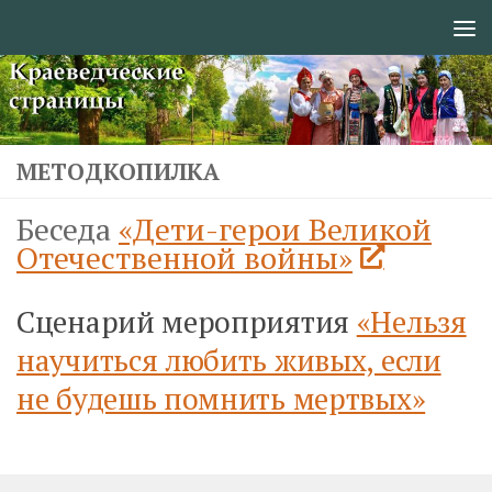
Перейти к содержимому
МЕТОДКОПИЛКА
Беседа
«Дети-герои Великой
Отечественной войны»
Сценарий мероприятия
«Нельзя
научиться любить живых, если
не будешь помнить мертвых»