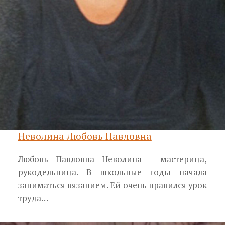
Неволина Любовь Павловна
Любовь Павловна Неволина – мастерица,
рукодельница. В школьные годы начала
заниматься вязанием. Ей очень нравился урок
труда…