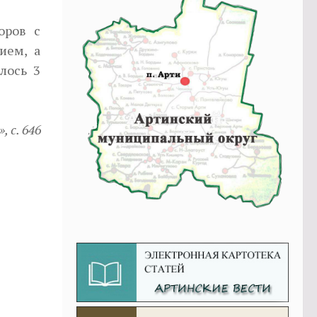
оров с
ием, а
лось 3
 с. 646