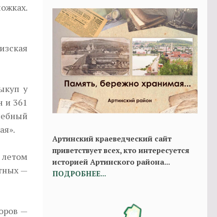
ожках.
изская
ыкуп у
н и 361
лебный
ая».
Артинский краеведческий сайт
приветствует всех, кто интересуется
т летом
историей Артинского района...
отных —
ПОДРОБНЕЕ...
оров —