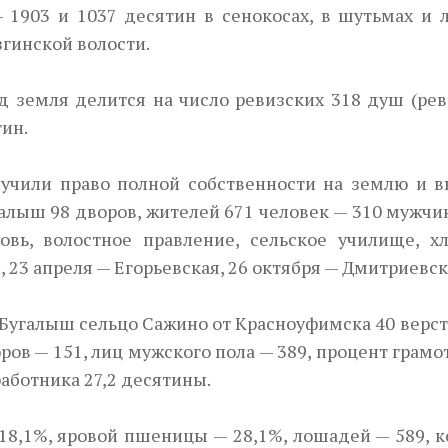
 1903 и 1037 десятин в сенокосах, в шутьмах и л
гинской волости.
д земля делится на число ревиз­ских
318
душ (рев
тин.
лучили право полной соб­ственности на землю и в
галыш 98 дворов, жителей 671 человек — 310 мужчи
вь, волостное правление, сель­ское училище, х
, 23 апреля — Егорьевская, 26 октября — Дмитриевск
е Бугалыш сельцо Са­жино от Красноуфимска 40 верс
оров — 151, лиц мужского пола — 389, процент грам
работника 27,2 десятины.
 18,1%, яровой пшеницы — 28,1%, лошадей — 589, к