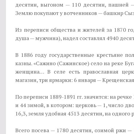
десятин, выгоном — 110 десятин, пашней —
Землю покупа­ют у вотченников — башкир Сыз
Из переписи общества и жителей за 1870 го
душа — мужчина), надел составлял 4940 деся
В 1886 году государственные крестьяне по
казны. «Сажино (Сажинское) село на реке Бу
женщина… В селе есть православная церко
магазин, три ярмарки: 6 января — Крещенская
По переписи 1889-1891 гг. значится: на речк
и 44 зимой, в котором: церковь — 1, число дв
16,3, земля удобная 4513 десятин, на одного 
Всего посева — 1780 десятин, озимой ржи —