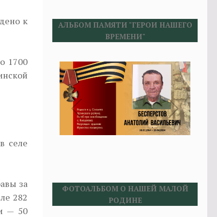
едено к
АЛЬБОМ ПАМЯТИ "ГЕРОИ НАШЕГО
ВРЕМЕНИ"
о 1700
инской
в селе
авы за
ФОТОАЛЬБОМ О НАШЕЙ МАЛОЙ
сле 282
РОДИНЕ
и — 50