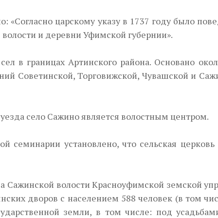
: «Согласно царскому указу в 1737 году было пов
волости и деревни Уфимской губернии».
сел в границах Артинского района. Основано окол
ений Советинской, Торговижской, Чувашской и Саж
Next
 уезда село Сажино яв­ляется волостным центром.
й семинарии установле­но, что сельская церковь 
ва Сажинской волости Красноуфимской земской упр
янских дворов с населением 588 человек (в том чи
ударственной земли, в том числе: под усадьбам