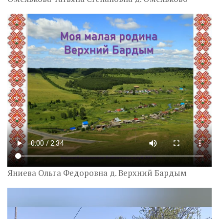
Яниева Ольга Федоровна д. Верхний Бардым