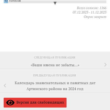
47
голосов
Всего голосов: 1166
Омелькова Татьяна Степановна
07.12.2023
-
11.12.2023
44
голоса
Опрос закрыт
Шовкопляс Яна Владимировна, Омелькова Татьяна
Степановна,
30
голосов
Желтышева Виктория
26
голосов
СЛЕДУЮЩАЯ ПУБЛИКАЦИЯ
«Ваши имена не забыты…»
ПРЕДЫДУЩАЯ ПУБЛИКАЦИЯ
Календарь знаменательных и памятных дат
Артинского района на 2024 год
Версия для слабовидящих