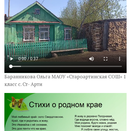
Баранникова Ольга МАОУ «Староартинская СОШ» 1
класс с. Ст- Арти