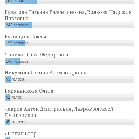
291
голос
Булатова Татьяна Валентиновна, Волкова Надежда
Павловна
245
голосов
Кузнецова Алеся
190
голосов
Яниева Ольга Федоровна
140
голосов
Никулина Галина Александровна
53
голоса
Баранникова Ольга
51
голос
Лавров Антон Дмитриевич, Лавров Алексей
Дмитриевич
49
голосов
Лыткин Егор