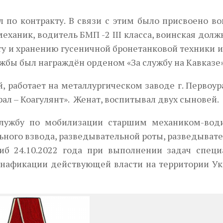
жил по контракту. В связи с этим было присвоено в
ханик, водитель БМП -2 III класса, воинская долж
у и хранению гусеничной бронетанковой техники 
лужбы был награждён орденом «За службу на Кавказе»
, работает на металлургическом заводе г. Первоур
л – Коагулянт». Женат, воспитывал двух сыновей.
 службу по мобилизации старшим механиком-вод
ьного взвода, разведывательной роты, разведыват
иб 24.10.2022 года при выполнении задач специ
нафикации действующей власти на территории Ук