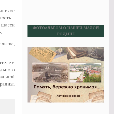
оинское
ность –
и шасси
ФОТОАЛЬБОМ О НАШЕЙ МАЛОЙ
.
РОДИНЕ
альска,
ителем
ельного
альной
раины.