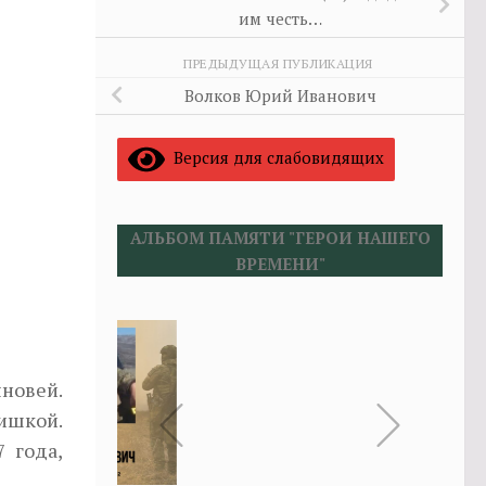
им честь…
ПРЕДЫДУЩАЯ ПУБЛИКАЦИЯ
Волков Юрий Иванович
Версия для слабовидящих
АЛЬБОМ ПАМЯТИ "ГЕРОИ НАШЕГО
ВРЕМЕНИ"
ыновей.
ишкой.
 года,