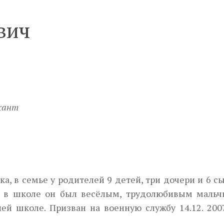
вич
жант
а, в семье у родителей 9 детей, три дочери и 6 с
, в школе он был весёлым, трудолюбивым мальч
Next
ей школе. Призван на военную службу 14.12. 2007